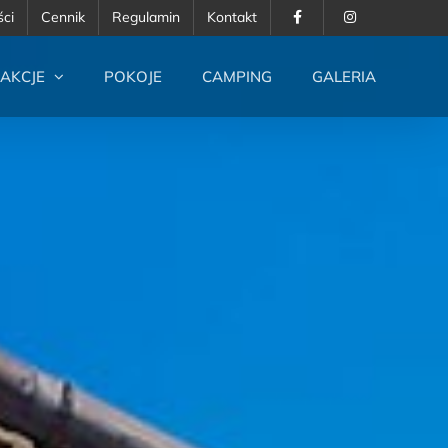
ści
Cennik
Regulamin
Kontakt
AKCJE
POKOJE
CAMPING
GALERIA