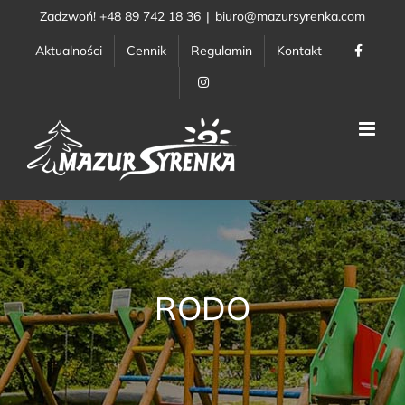
Przejdź
Zadzwoń! +48 89 742 18 36
|
biuro@mazursyrenka.com
do
Aktualności
Cennik
Regulamin
Kontakt
zawartości
RODO