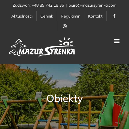
Przejdź
Zadzwoń! +48 89 742 18 36
|
biuro@mazursyrenka.com
do
Aktualności
Cennik
Regulamin
Kontakt
zawartości
Obiekty