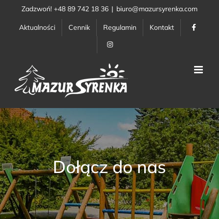
Przejdź
Zadzwoń! +48 89 742 18 36
|
biuro@mazursyrenka.com
do
Aktualności
Cennik
Regulamin
Kontakt
zawartości
Dołącz do nas