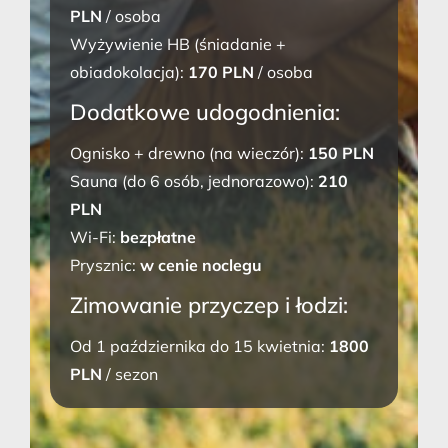
PLN
/ osoba
Wyżywienie HB (śniadanie +
obiadokolacja):
170 PLN
/ osoba
Dodatkowe udogodnienia:
Ognisko + drewno (na wieczór):
150 PLN
Sauna (do 6 osób, jednorazowo):
210
PLN
Wi-Fi:
bezpłatne
Prysznic:
w cenie noclegu
Zimowanie przyczep i łodzi:
Od 1 października do 15 kwietnia:
1800
PLN
/ sezon