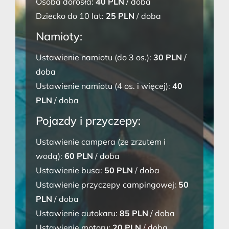
Osoba dorosła:
40 PLN
/ doba
Dziecko do 10 lat:
25 PLN
/ doba
Namioty:
Ustawienie namiotu (do 3 os.):
30 PLN
/
doba
Ustawienie namiotu (4 os. i więcej):
40
PLN
/ doba
Pojazdy i przyczepy:
Ustawienie campera (ze zrzutem i
wodą):
60 PLN
/ doba
Ustawienie busa:
50 PLN
/ doba
Ustawienie przyczepy campingowej:
50
PLN
/ doba
Ustawienie autokaru:
85 PLN
/ doba
Ustawienie motoru:
20 PLN
/ doba