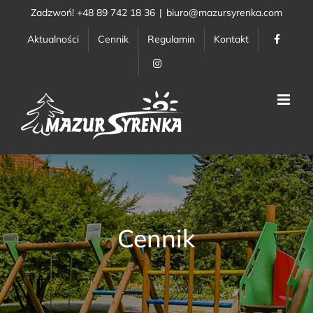
Przejdź
Zadzwoń! +48 89 742 18 36
|
biuro@mazursyrenka.com
do
Aktualności
Cennik
Regulamin
Kontakt
zawartości
Cennik