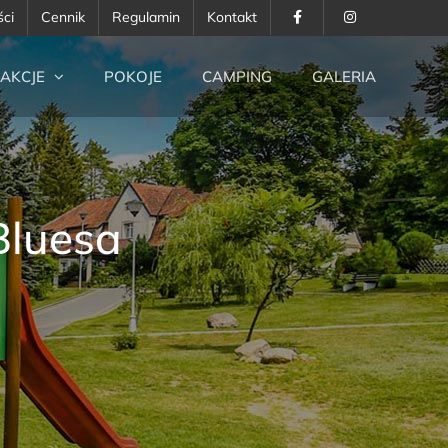
ści
Cennik
Regulamin
Kontakt
AKCJE
POKOJE
CAMPING
GALERIA
Bluesa