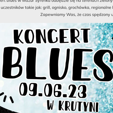
ert blues w Mazur Syrenka odbędzie się na terenach zielony
 uczestników takie jak: grill, ognisko, grochówka, regionaln
Zapewniamy Was, że czas spędzony u