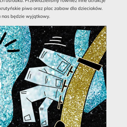
ch ośrodka. Przewidzieliśmy również inne atrakcje
e krutyńskie piwo oraz plac zabaw dla dzieciaków.
 nas będzie wyjątkowy.