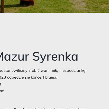
Mazur Syrenka
 postanowiliśmy zrobić wam miłą niespodziankę!
23 odbędzie się koncert bluesa!
s:
and