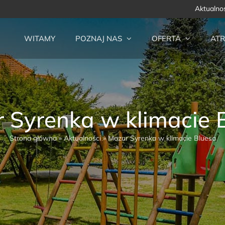
Aktualno
WITAMY
POZNAJ NAS
OFERTA
ATR
 Syrenka w klimacie 
Strona główna
»
Aktualności
»
Mazur Syrenka w klimacie Bluesa