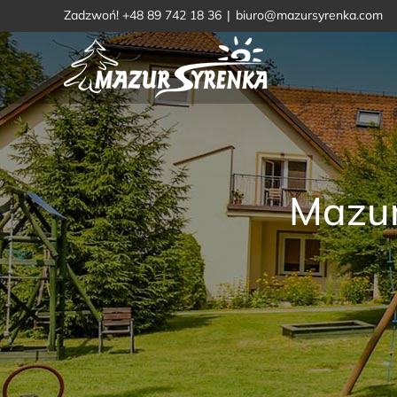
Przejdź
Zadzwoń! +48 89 742 18 36
|
biuro@mazursyrenka.com
do
zawartości
Mazur