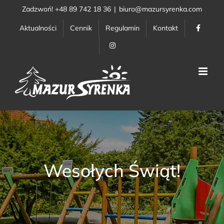
Przejdź
Zadzwoń! +48 89 742 18 36
|
biuro@mazursyrenka.com
do
Aktualności
Cennik
Regulamin
Kontakt
zawartości
Wesołych Świąt!